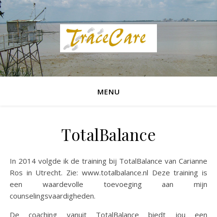
MENU
TotalBalance
In 2014 volgde ik de training bij TotalBalance van Carianne
Ros in Utrecht. Zie: www.totalbalance.nl Deze training is
een waardevolle toevoeging aan mijn
counselingsvaardigheden.
De coaching vanuit TotalBalance biedt jou een